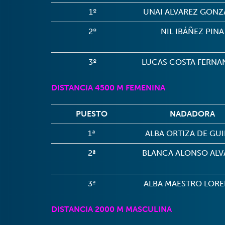
1º
UNAI ALVAREZ GONZ
2º
NIL IBÁÑEZ PINA
3º
LUCAS COSTA FERNA
DISTANCIA 4500 M FEMENINA
PUESTO
NADADORA
1ª
ALBA ORTIZA DE GU
2ª
BLANCA ALONSO ALV
3ª
ALBA MAESTRO LOR
DISTANCIA 2000 M MASCULINA