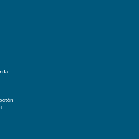
n la
 botón
l