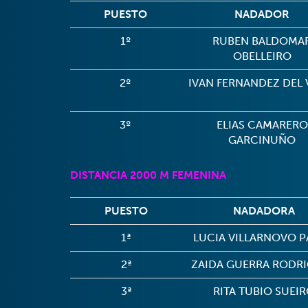
PUESTO
NADADOR
1º
RUBEN BALDOMA
OBELLEIRO
2º
IVAN FERNANDEZ DEL 
3º
ELIAS CAMARERO
GARCINUÑO
DISTANCIA 2000 M FEMENINA
PUESTO
NADADORA
1ª
LUCIA VILLARNOVO 
2ª
ZAIDA GUERRA RODR
3ª
RITA TUBIO SUEI