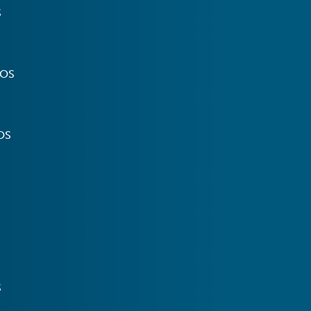
S
TOS
OS
S