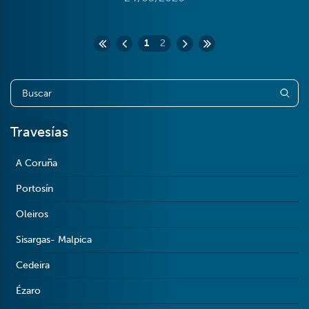
1
2
Travesías
A Coruña
Portosín
Oleiros
Sisargas- Malpica
Cedeira
Ézaro