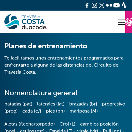
Planes de entrenamiento
Te facilitamos unos entrenamientos programados para
enfrentarte a alguna de las distancias del Circuito de
Travesía Costa.
Nomenclatura general
patadas (pat) - laterales (lat) - brazadas (br) - progresivo
(prog) - cada (c/) - pies (pn) - mariposa (M) -
Aletas (flecha/torpedo) - Crol (L) - cambios posición
(pos) - estilos (est) - Espalda (E) - viraje (vir) - Pull (pp) -