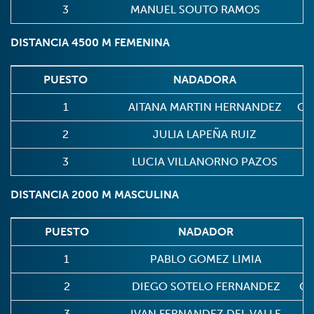
3
MANUEL SOUTO RAMOS
DISTANCIA 4500 M FEMENINA
PUESTO
NADADORA
1
AITANA MARTIN HERNANDEZ
C.
2
JULIA LAPEÑA RUIZ
3
LUCIA VILLANORNO PAZOS
DISTANCIA 2000 M MASCULINA
PUESTO
NADADOR
1
PABLO GOMEZ LIMIA
2
DIEGO SOTELO FERNANDEZ
C.
3
IVAN FERNANDEZ DEL VALLE
C