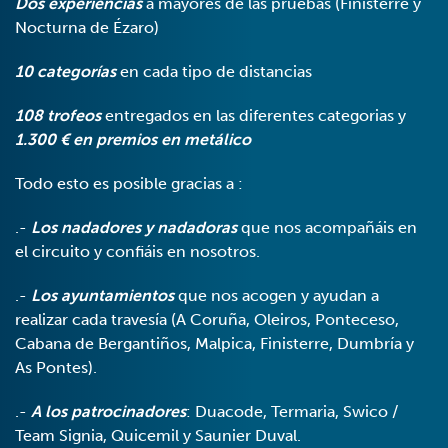
Dos experiencias
a mayores de las pruebas (Finisterre y
Nocturna de Ézaro)
10 categorías
en cada tipo de distancias
108 trofeos
entregados en las diferentes categorias y
1.300 € en premios en metálico
Todo esto es posible gracias a :
.-
Los nadadores y nadadoras
que nos acompañáis en
el circuito y confiáis en nosotros.
.-
Los ayuntamientos
que nos acogen y ayudan a
realizar cada travesía (A Coruña, Oleiros, Ponteceso,
Cabana de Bergantiños, Malpica, Finisterre, Dumbría y
As Pontes).
.-
A los patrocinadores
: Duacode, Termaria, Swico /
Team Signia, Quicemil y Saunier Duval.