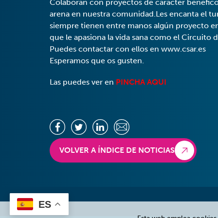
Colaboran con proyectos de carácter benéfic
arena en nuestra comunidad.Les encanta el turi
siempre tienen entre manos algún proyecto en 
que le apasiona la vida sana como el Circuito 
Puedes contactar con ellos en www.csar.es
Esperamos que os gusten.
Las puedes ver en
PINCHA AQUI
VOLVER A ÍNDICE DE NOTICIAS
ES