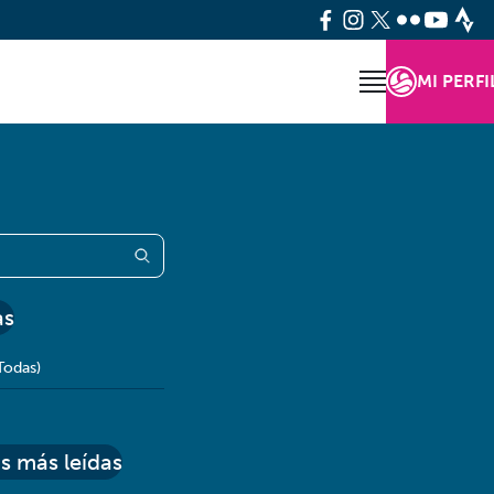
MI PERFI
as
Todas)
s más leídas