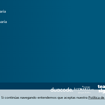
aria
aria
. Si continúas navegando entendemos que aceptas nuestra
Política de