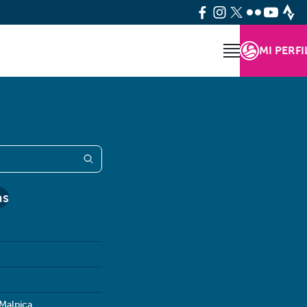
MI PERFI
as
 Malpica