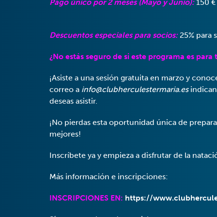
Pago único por 2 meses (Mayo y Junio):
150 € 
Descuentos especiales para socios:
25% para s
¿No estás seguro de si este programa es para t
¡Asiste a una sesión gratuita en marzo y conoc
correo a
info@clubherculestermaria.es
indicand
deseas asistir.
¡No pierdas esta oportunidad única de preparar
mejores!
Inscríbete ya y empieza a disfrutar de la nataci
Más información e inscripciones:
INSCRIPCIONES EN:
https://www.clubhercule