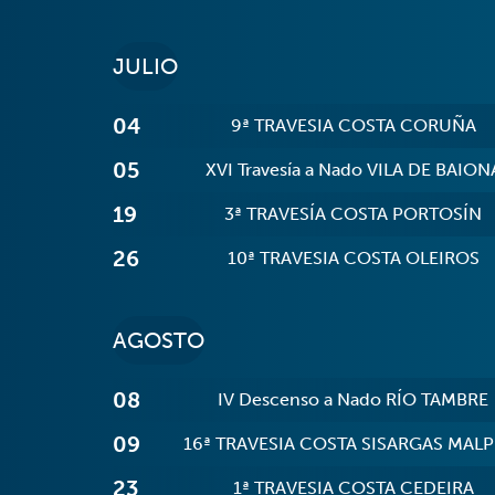
JULIO
04
9ª TRAVESIA COSTA CORUÑA
05
XVI Travesía a Nado VILA DE BAION
19
3ª TRAVESÍA COSTA PORTOSÍN
26
10ª TRAVESIA COSTA OLEIROS
AGOSTO
08
IV Descenso a Nado RÍO TAMBRE
09
16ª TRAVESIA COSTA SISARGAS MALP
23
1ª TRAVESIA COSTA CEDEIRA