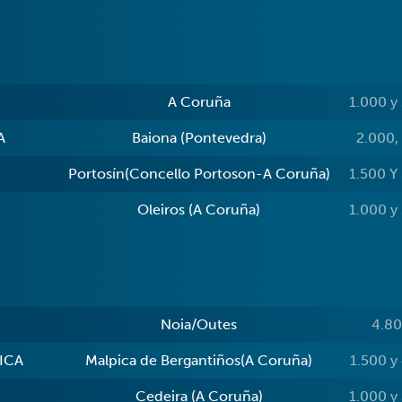
A Coruña
1.000 y
A
Baiona (Pontevedra)
2.000,
Portosín(Concello Portoson-A Coruña)
1.500 Y
Oleiros (A Coruña)
1.000 y
Noia/Outes
4.80
ICA
Malpica de Bergantiños(A Coruña)
1.500 y
Cedeira (A Coruña)
1.000 y