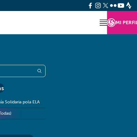
MI PERFI
as
sía Solidaria pola ELA
Todas)