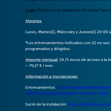
Lugar:
Piscina de la instalación Termaria Casa 
Horarios:
Lunes, Martes(1), Miércoles y Jueves(1) 20:00 
*Los entrenamientos indicados con (1) no son 
programados y dirigidos.
Importe mensual:
34,71 euros de acceso a la i
= 79,27 € / mes
Información e inscripciones:
Entrenamientos:
https://www.clubherculester
club/matriculaciones/master-natacion-2024
Socio de la instalación:
https://termaria.es/ha