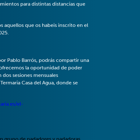
ientos para distintas distancias que
 aquellos que os habeis inscrito en el
025.
por Pablo Barrós, podrás compartir una
 ofrecemos la oportunidad de poder
en dos sesiones mensuales
n Termaria Casa del Agua, donde se
ria.es/el-
 un grupo de nadadores y nadadoras.